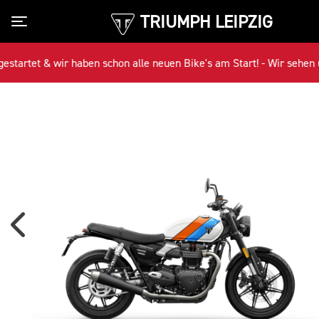
TRIUMPH LEIPZIG
Toggle navigation
tet & wir haben schon alle neuen Bike's am Start! - Wir sehen uns!